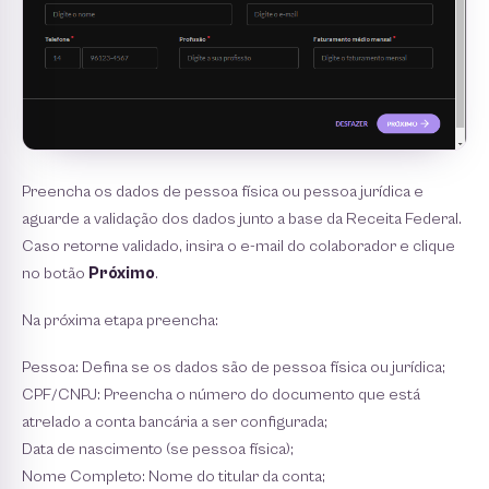
Preencha os dados de pessoa física ou pessoa jurídica e
aguarde a validação dos dados junto a base da Receita Federal.
Caso retorne validado, insira o e-mail do colaborador e clique
no botão
Próximo
.
Na próxima etapa preencha:
Pessoa: Defina se os dados são de pessoa física ou jurídica;
CPF/CNPJ: Preencha o número do documento que está
atrelado a conta bancária a ser configurada;
Data de nascimento (se pessoa física);
Nome Completo: Nome do titular da conta;