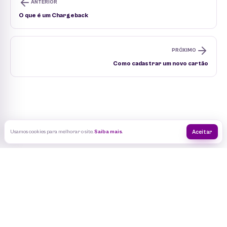
ANTERIOR
O que é um Chargeback
PRÓXIMO
Como cadastrar um novo cartão
Usamos cookies para melhorar o site.
Saiba mais
.
Aceitar
© 2026 EAD Plataforma. Todos os direitos reservados.