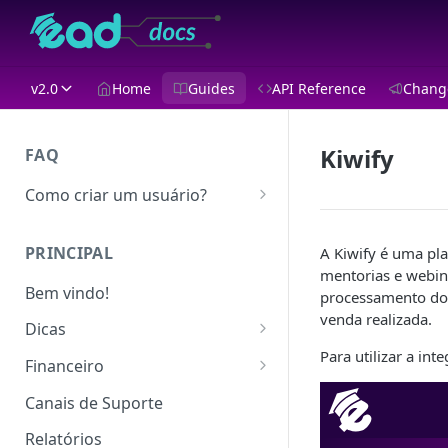
v2.0
Home
Guides
API Reference
Chang
Kiwify
FAQ
Como criar um usuário?
Como criar curso, módulo e
aula?
PRINCIPAL
A Kiwify é uma pla
mentorias e webin
Como criar um produto e
Bem vindo!
processamento do 
oferta?
venda realizada.
Dicas
Como cadastro um recebedor?
Para utilizar a in
Conheça o EAD Player
Financeiro
Conheça a nova Área do
O que é o Ícone de Ajuda?
Taxas
Canais de Suporte
aluno
Ativando o dark mode nas
Comparativo de taxas
Relatórios