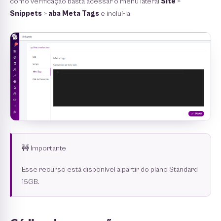
como veriﬁcação basta acessar o menu lateral
Site
>
Snippets
>
aba Meta Tags
e incluí-la.
🚧 Importante
Esse recurso está disponível a partir do plano Standard
15GB.