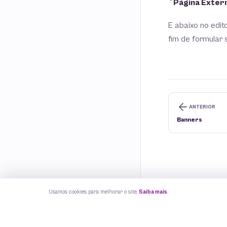
`Página Exter
E abaixo no edit
fim de formular
ANTERIOR
Banners
Usamos cookies para melhorar o site.
Saiba mais
.