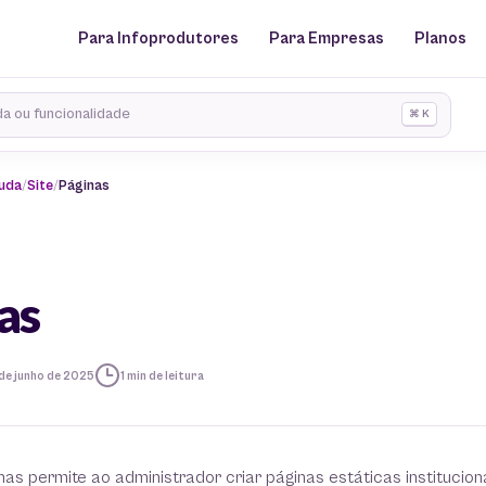
Para Infoprodutores
Para Empresas
Planos
⌘ K
juda
Site
Páginas
as
de junho de 2025
1 min de leitura
as permite ao administrador criar páginas estáticas institucion