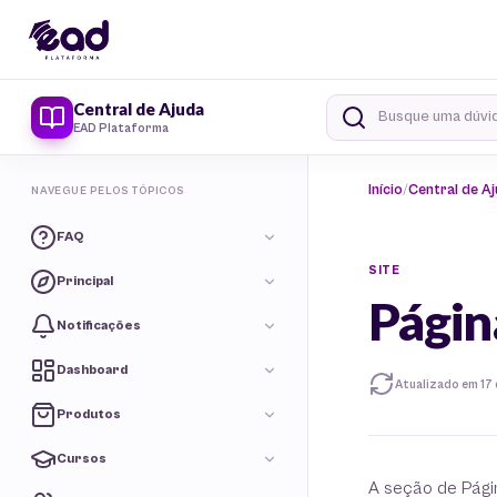
Central de Ajuda
EAD Plataforma
Início
Central de A
NAVEGUE PELOS TÓPICOS
FAQ
SITE
Principal
Págin
Notificações
Dashboard
Atualizado em 17 
Produtos
Cursos
A seção de Págin