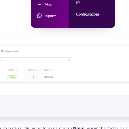
ova página, clique no topo na opção
Novo
. Preencha todos os 