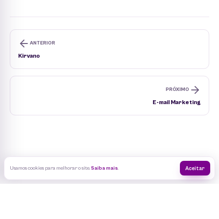
ANTERIOR
Kirvano
PRÓXIMO
E-mail Marketing
Usamos cookies para melhorar o site.
Saiba mais
.
Aceitar