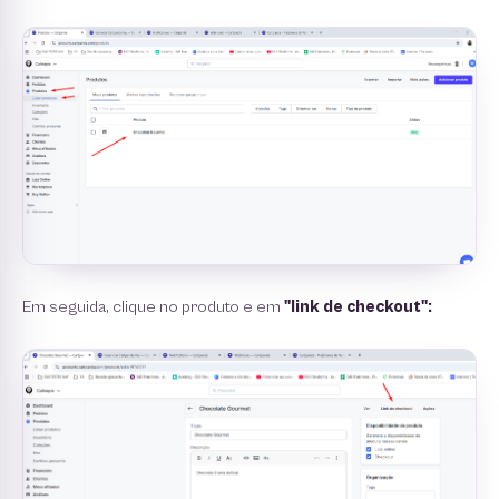
Em seguida, clique no produto e em
"link de checkout":