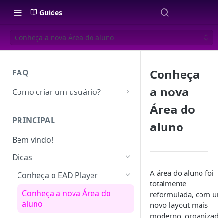
Guides
Conheça a nova Área do aluno
Conheça
FAQ
a nova
Como criar um usuário?
Como criar curso, módulo e
Área do
aula?
PRINCIPAL
aluno
Como criar um produto e
Bem vindo!
oferta?
Dicas
Como cadastro um recebedor?
A área do aluno foi
Conheça o EAD Player
totalmente
Conheça a nova Área do
reformulada, com 
aluno
novo layout mais
moderno, organizad